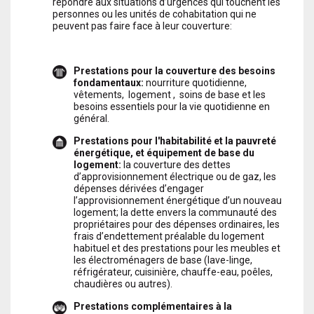
répondre aux situations d’urgences qui touchent les
maximum pour pouvoir faire la
personnes ou les unités de cohabitation qui ne
demande?
peuvent pas faire face à leur couverture:
Lorsque l'unité de cohabitation est formée par une
seule personne, le revenu maximum admissible est
l’équivalent au 100% de l'Indicateur Public de
Prestations pour la couverture des besoins
Revenu à Effets Multiples (IPREM) en vigueur au
fondamentaux:
nourriture quotidienne,
moment de faire la demande. Cette limite
vêtements, logement , soins de base et les
maximum de revenu sera augmentée en un 10%
besoins essentiels pour la vie quotidienne en
pour chaque personne supplémentaire formant
général.
l'unité de cohabitation, jusqu'à une quantité
maximum de 150% de l'IPREM:
Prestations pour l'habitabilité et la pauvreté
énergétique, et équipement de base du
1 personne -
532,51 €
revenu maximum par
logement:
la couverture des dettes
mois (100% IPREM)
d’approvisionnement électrique ou de gaz, les
2 personnes -
585,76 €
revenu maximum par
dépenses dérivées d’engager
mois (110% IPREM)
l’approvisionnement énergétique d’un nouveau
3 personnes -
639,01 €
revenu maximum par
logement; la dette envers la communauté des
mois (120% IPREM)
propriétaires pour des dépenses ordinaires, les
4 personnes -
692,26 €
revenu maximum par
frais d’endettement préalable du logement
mois (130% IPREM)
habituel et des prestations pour les meubles et
5 personnes -
745,51 €
revenu maximum par
les électroménagers de base (lave-linge,
mois (140% IPREM)
réfrigérateur, cuisinière, chauffe-eau, poêles,
6 ou plus -
798,77 €
revenu maximum par mois
chaudières ou autres).
(150% IPREM)
Prestations complémentaires à la
Quel est le montant du revenu
6