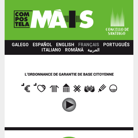
Aller au contenu principal
GALEGO
ESPAÑOL
ENGLISH
FRANÇAIS
PORTUGUÊS
ITALIANO
ROMÂNĂ
العربية