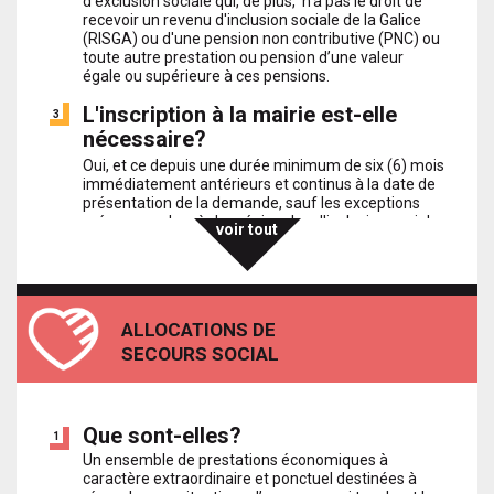
d’exclusion sociale qui, de plus, n’a pas le droit de
recevoir un revenu d'inclusion sociale de la Galice
(RISGA) ou d'une pension non contributive (PNC) ou
toute autre prestation ou pension d’une valeur
égale ou supérieure à ces pensions.
L'inscription à la mairie est-elle
3
nécessaire?
Oui, et ce depuis une durée minimum de six (6) mois
immédiatement antérieurs et continus à la date de
présentation de la demande, sauf les exceptions
prévues par les règles régionales d'inclusion sociale
voir tout
en vigueur à chaque instant.
Est-il nécessaire d'avoir une
4
résidence légale?
ALLOCATIONS DE
Ce n’est pas nécessaire. Les droits fondamentaux
des individus à la vie, la santé ou à l’alimentation ne
SECOURS SOCIAL
dépendent pas de leur situation administrative sur
le territoire espagnol, ce qui doit être interprété au
sens large, conformément aux règles
internationales et espagnoles garantissant ces
Que sont-elles?
1
droits.
Un ensemble de prestations économiques à
Quel est le montant du revenu
caractère extraordinaire et ponctuel destinées à
5